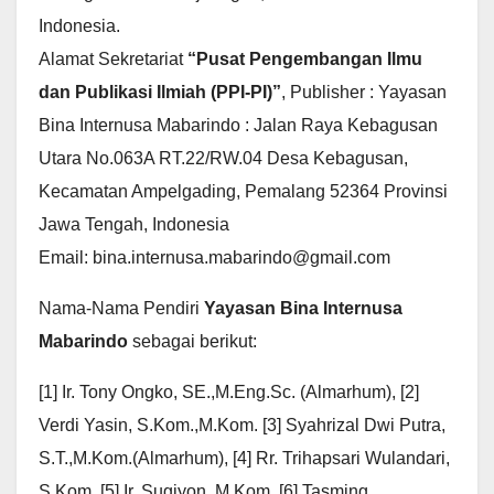
Indonesia.
Alamat Sekretariat
“Pusat Pengembangan Ilmu
dan Publikasi Ilmiah (PPI-PI)”
, Publisher : Yayasan
Bina Internusa Mabarindo : Jalan Raya Kebagusan
Utara No.063A RT.22/RW.04 Desa Kebagusan,
Kecamatan Ampelgading, Pemalang 52364 Provinsi
Jawa Tengah, Indonesia
Email: bina.internusa.mabarindo@gmail.com
Nama-Nama Pendiri
Yayasan Bina Internusa
Mabarindo
sebagai berikut:
[1] Ir. Tony Ongko, SE.,M.Eng.Sc. (Almarhum), [2]
Verdi Yasin, S.Kom.,M.Kom. [3] Syahrizal Dwi Putra,
S.T.,M.Kom.(Almarhum), [4] Rr. Trihapsari Wulandari,
S.Kom. [5] Ir. Sugiyon, M.Kom. [6] Tasming